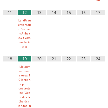
att
11
12
13
14
15
16
17
LandFrau
enverban
d Sachse
n-Anhalt
e.V.: Vors
tandssitz
ung
18
19
20
21
22
23
24
Jubiläum
sveranst
altung: 1
0 Jahre K
ooperati
onsproje
kte "Ges
undes Fr
ühstück i
n Kitas" u