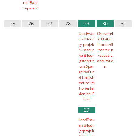
nd "Baue
rnpaten"
25
26
27
28
29
30
31
LandFrau
Ortsverei
en Bildun
n Nutha:
gsprojek
Trockenfi
t: Ländlic
lzen für k
he Bildun
reative L
gsfahrt z
andFraue
um Spar
n
gelhof un
d Freilich
tmuseum
Hohenfel
den bei E
rfurt
29
LandFrau
en Bildun
gsprojek