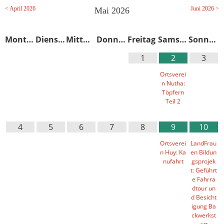
< April 2026
Juni 2026 >
Mai 2026
Montag
Dienstag
Mittwoch
Donnerstag
Freitag
Samstag
Sonntag
1
2
3
Ortsverei
n Nutha:
Töpfern
Teil 2
4
5
6
7
8
9
10
Ortsverei
LandFrau
n Huy: Ka
en Bildun
nufahrt
gsprojek
t: Geführt
e Fahrra
dtour un
d Besicht
igung Ba
ckwerkst