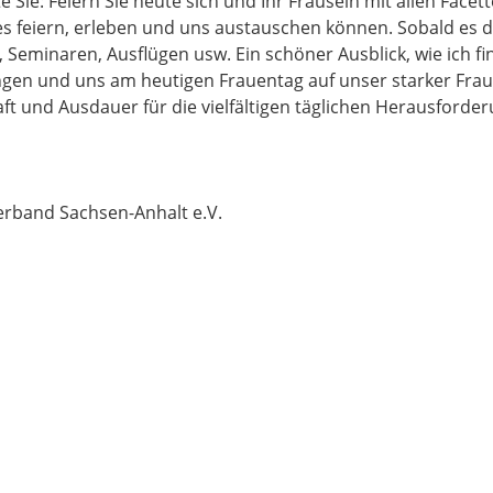
e Sie: Feiern Sie heute sich und Ihr Frausein mit allen Face
s feiern, erleben und uns austauschen können. Sobald es d
 Seminaren, Ausflügen usw. Ein schöner Ausblick, wie ich fin
ngen und uns am heutigen Frauentag auf unser starker Frau
t und Ausdauer für die vielfältigen täglichen Herausforde
rband Sachsen-Anhalt e.V.