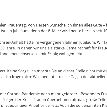
alen Frauentag. Von Herzen wünsche ich Ihnen alles Gute – f
st ein Jubiläum, denn der 8. März wird heute bereits seit 10
sen-Anhalt hatte im vergangenen Jahr ein Jubiläum. Wir kö
30 Jahre, in denen wir uns als starke Gemeinschaft für Fraue
Landleben einsetzen – mit Erfolg wohlgemerkt.
ert. Keine Sorge, ich möchte Sie an dieser Stelle nicht mit e
zt. Ich frage mich: Was bedeutet dieser Tag in der aktuelle
n der Corona-Pandemie noch mehr gefordert. Besonders Fra
en Folgen der Krise. Frauen übernehmen oftmals große Teile
pflegedürftiger Angehöriger etc. Auch die so genannten Kle