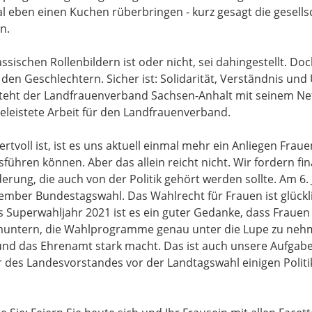
l eben einen Kuchen rüberbringen - kurz gesagt die gesellsc
n.
ssischen Rollenbildern ist oder nicht, sei dahingestellt. Do
den Geschlechtern. Sicher ist: Solidarität, Verständnis und
steht der Landfrauenverband Sachsen-Anhalt mit seinem Netz
geleistete Arbeit für den Landfrauenverband.
rtvoll ist, ist es uns aktuell einmal mehr ein Anliegen Fraue
sführen können. Aber das allein reicht nicht. Wir fordern f
erung, die auch von der Politik gehört werden sollte. Am 6. 
ember Bundestagswahl. Das Wahlrecht für Frauen ist glück
s Superwahljahr 2021 ist es ein guter Gedanke, dass Frauen 
rmuntern, die Wahlprogramme genau unter die Lupe zu nehm
und das Ehrenamt stark macht. Das ist auch unsere Aufgab
 des Landesvorstandes vor der Landtagswahl einigen Politi