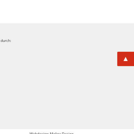
 durch:
▲
Webdesign: Molinx Design